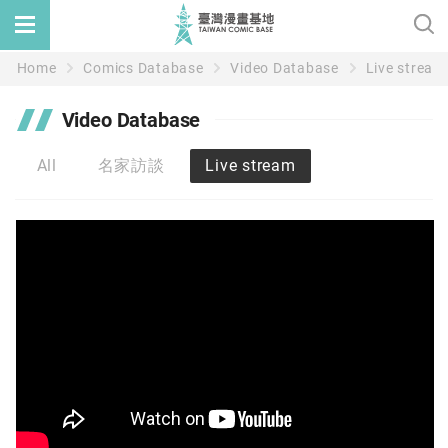
Home
Comics Database
Video Database
Live stream
Video Database
All
名家訪談
Live stream