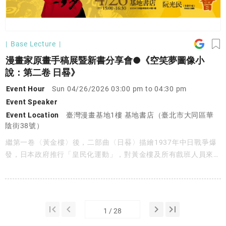
Base Lecture
漫畫家原畫手稿展暨新書分享會●《空笑夢圖像小
說：第二卷 日晷》
Event Hour
Sun 04/26/2026 03:00 pm to 04:30 pm
Event Speaker
Event Location
臺灣漫畫基地1樓 基地書店（臺北市大同區華
陰街38號）
繼第一卷〈黃金樓〉後，二部曲〈日晷〉描繪1937年中日戰爭爆
發，日本政府推行「皇民化運動」，對黃金樓及所有戲班人員來
說，從禁鑼鼓、取締演出到被迫轉變成「皇民化戲班」……，一連
串翻天覆地的挑戰宛如巨浪般洶湧襲來。「娛樂，是一群人清醒在
夢境中啊。妳也是來加入夢境的嗎？」由漫畫家阮光民獨挑大樑，
分享他創作背後的思考與取捨，將文學轉譯為圖像，從角色設計、
first_page
keyboard_arrow_left
keyboard_arrow_right
last_page
分鏡節奏，到布袋戲演出與舞台氛圍的視覺呈現，在命運與時局之