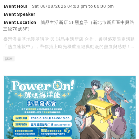
Event Hour
Sat 08/08/2026 04:00 pm to 06:00 pm
Event Speaker
Event Location
誠品生活新店 3F黑盒子（新北市新店區中興路
三段70號3F）
臺灣漫畫基地漫基講堂 與 誠品生活新店 合作，參與盛夏限定活動
「熱血連載中」，帶你搭上時光機重溫經典動漫的熱血與感動！
本場講座我們特別邀請到這段臺漫黃金時代的兩位核心見證人：臺
講座
灣首位漫畫編輯黃健和 與 傳奇漫畫家麥人杰。當無數臺漫背後的
重要推手、親歷無數國際漫畫展的黃金編輯，遇上當年在安古蘭現
場擺攤、用畫筆和世界交手的鬼才漫畫家，他們將帶我們穿越時
空，重返那個連空氣都充滿靈感與煙硝味的狂飆年代。