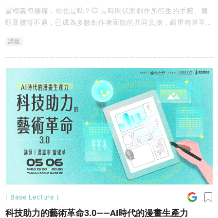
冨樫義博腰痛，你也是嗎？💥 長時間伏案創作所衍生的手腕、肩
頸及腰背不適，已成為多數創作者面臨的共同負擔，嚴重時甚至會
影響創作穩定度與工作節奏。 本講座特別邀請運動保健專家
講座
Tracy，從專業角度解析漫畫創作者常見職業傷害的成因，並分享
日常可以實行的舒緩技巧與保健觀念，協助創作者維持良好身體狀
態，實現更長久的創作生涯。
Base Lecture
科技助力的藝術革命3.0——AI時代的漫畫生產力