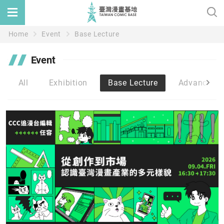
Home
Event
Base Lecture
Event
All
Exhibition
Base Lecture
Advance St