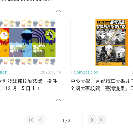
Call for Submissions
tion
Competition
2023.10.14
 義大利波隆那拉加茲獎，徵件
東吳大學、京都精華大學共
 年 12 月 15 日止！
全國大專校院「臺灣漫畫」
說書比賽！
first_page
keyboard_arrow_left
keyboard_arrow_right
last_page