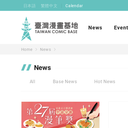
日本語
繁體中文
Calendar
News
Even
Home
News
News
All
Base News
Hot News