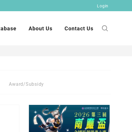
Login
tabase
About Us
Contact Us
Award/Subsidy