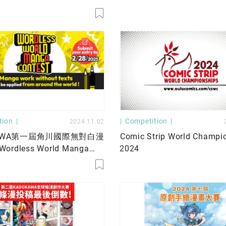
accepting submissions!
tion
Competition
2024.11.02
KAWA第一屆角川國際無對白漫
Comic Strip World Champi
rdless World Manga
2024
」