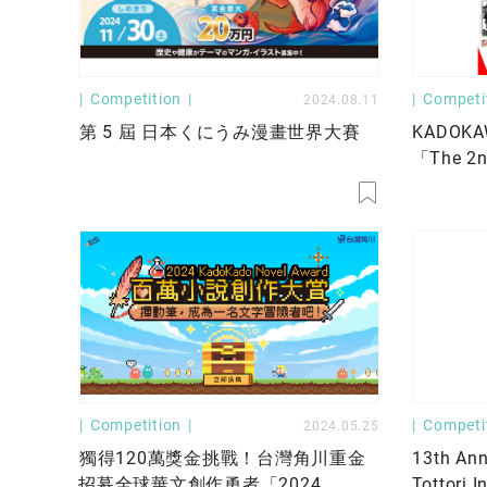
Competition
Competi
2024.08.11
第 5 屆 日本くにうみ漫畫世界大賽
KADO
「The 2n
Award
Competition
Competi
2024.05.25
獨得120萬獎金挑戰！台灣角川重金
13th An
招募全球華文創作勇者「2024
Tottori I