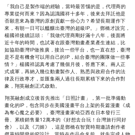
「我自己是製作端的經驗，當時最苦惱的是，代理商的
專業從何而來？因為認識國祥十多年，後來去拜託他是
否願意來為臺灣的原創貢獻一份心力？希望長期運作下
來，有朝一日可以醞釀出臺灣的超級IP。」鄧橋才說完，
楊國祥接續話頭：「我做代理商剛好滿十八年，後面將
近十年的時間，也試著在跟臺灣動畫產業產生連結，比
如協助臺灣IP做推廣，接洽一些平台，也一直在想，臺灣
是不是有機會可以用自己的IP，結合臺灣的團隊做一些事
情？」楊國祥認真考慮了幾個月後，答應下來。兩人正
式成軍，再納入幾位動畫製作人、熟悉與政府合作的法
律及行政專才，並匯集兩人過往長期累積下來的合作對
象，翔英融創正式啟動。
翔英融創成立後首先推出「日照計畫」，第一批準備動
畫化的IP，包含同步在美國漫畫平台上架的長篇漫畫《成
為奪心魔之必要》，臺灣漫畫家哈亞西在日本發行三
冊、累積銷售量12萬本的《好想去台玩！台灣旅行同好
會》，以及《刀姬》，這是鄧橋在智寶時期邀請創作者
傑萊特開發的IP設計，當時在作品命名前，就先完成人物