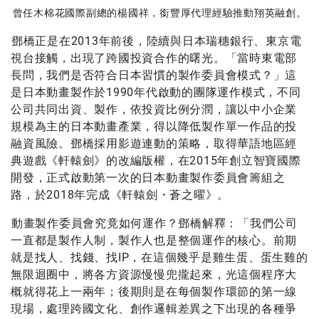
曾任木棉花國際副總的楊國祥，銜豐厚代理經驗推動翔英融創。
鄧橋正是在2013年前後，陸續與日本瑞穗銀行、東京電
視台接觸，出現了跨國投資合作的曙光。「當時東電部
長問，我們是否符合日本習慣的製作委員會模式？」這
是日本動畫製作於1990年代啟動的團隊運作模式，不同
公司共同出資、製作，依投資比例分潤，讓以中小企業
規模為主的日本動畫產業，得以降低製作單一作品的投
融資風險。鄧橋採用影遊連動的策略，取得華語地區經
典遊戲《軒轅劍》的改編版權，在2015年創立智寶國際
開發，正式啟動第一次的日本動畫製作委員會籌組之
路，於2018年完成《軒轅劍・蒼之曜》。
動畫製作委員會究竟如何運作？鄧橋解釋：「我們公司
一直都是製作人制，製作人也是整個運作的核心。前期
就是找人、找錢、找IP，在這個幾乎是雞生蛋、蛋生雞的
無限迴圈中，將各方資源慢慢兜攏起來，光這個程序大
概就得花上一兩年；後期則是在每個製作環節的第一線
現場，處理跨國文化、創作邏輯差異之下出現的各種爭