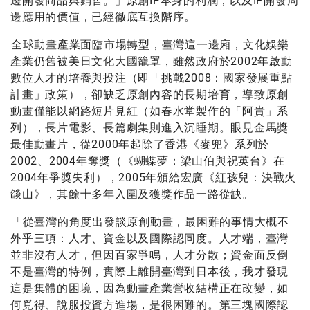
邊開發商品與銷售。」原創IP本身的利潤，以及IP開發周
邊應用的價值，已經徹底互換階序。
全球動畫產業面臨市場轉型，臺灣這一邊廂，文化娛樂
產業仍舊被美日文化大國籠罩，雖然政府於2002年啟動
數位人才的培養與投注（即「挑戰2008：國家發展重點
計畫」政策），卻缺乏原創內容的長期培育，導致原創
動畫僅能以網路短片見紅（如春水堂製作的「阿貴」系
列），長片電影、長篇劇集則進入沉睡期。眼見金馬獎
最佳動畫片，從2000年起除了香港《麥兜》系列於
2002、2004年奪獎（《蝴蝶夢：梁山伯與祝英台》在
2004年爭獎失利），2005年頒給宏廣《紅孩兒：決戰火
燄山》，其餘十多年入圍及獲獎作品一路從缺。
「從臺灣的角度出發談原創動畫，最困難的事情大概不
外乎三項：人才、資金以及國際認同度。人才端，臺灣
並非沒有人才，但因百家爭鳴，人才分散；資金面反倒
不是臺灣的特例，實際上離開臺灣到日本後，我才發現
這是集體的困境，因為動畫產業營收結構正在改變，如
何覓得、說服投資方進場，是很困難的。第三塊國際認