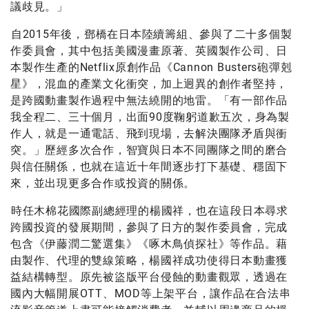
議歧見。」
自2015年後，鄧橋在日本陸續籌組、參與了二十多個製
作委員會，其中包括美國漫畫原著、英國製作公司、日
本製作生產的Netflix原創作品《Cannon Busters砲彈剋
星》，混血的產業文化衝突，加上迥異的創作者堅持，
是跨國動畫製作過程中無法繞開的地雷。「有一部作品
我全程二、三十個月，出面90度鞠躬道歉五次，身為製
作人，就是一通電話、飛到現場，去解決團隊矛盾與衝
突。」歷經多次合作，智寶與日本不同團隊之間的磨合
與信任關係，也就在這近十年間逐步打下基礎、穩固下
來，並出現更多合作或投資的關係。
時任木棉花國際副總經理的楊國祥，也在這段日本尋求
跨國投資的發展期間，參與了日方的製作委員會，完成
包含《伊藤潤二驚選集》《啄木鳥偵探社》等作品。藉
由製作、代理的雙線策略，楊國祥成功使得日本動畫獲
益結構轉型。原先被盜版平台侵蝕的動畫觀眾，透過在
國內大幅開展OTT、MOD等上架平台，讓作品在合法串