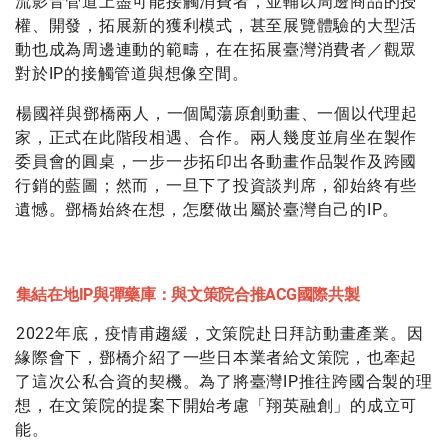
流影音管道上盡可能接觸消費者，並輔以周邊商品的授
權、開發，拓展新的獲利模式，甚至展覽體驗的大型活
動也成為周邊連動的範疇，在在拓展臺灣消費者／觀眾
對於IP的接觸管道與想像空間。
楊國祥與鄧橋兩人，一個闖蕩原創動畫、一個以代理起
家，正式在此階段相遇、合作。兩人幾度並肩坐在製作
委員會的圓桌，一步一步拓印出各動畫作品製作及跨國
行銷的藍圖；然而，一旦下了投資談判席，卻始終有些
遺憾。鄧橋始終在想，怎麼做出屬於臺灣自己的IP。
集結在地IP與彈藥庫：與文策院合推ACG國際共製
2022年底，疫情甫趨緩，文策院赴日拜訪動畫產業。因
緣際會下，鄧橋介紹了一些日本業者給文策院，也牽起
了這次公私合資的契機。為了將臺灣IP推往跨國合製的理
想，在文策院的提案下開始考慮「翔英融創」的成立可
能。