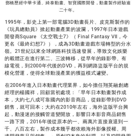
鄧橋歷經中華卡通、綺泰動畫、智寶國際開發，動畫製作經驗逾
二十年。
1995年，影史上第一部電腦3D動畫長片、皮克斯製作的
《玩具總動員》掀起動畫產業的波瀾，1997年日本遊戲
開發商Square 《太空戰士7》（ Final Fantasy VII，今
更名《最終幻想7》），成為3D動畫遊戲市場轉型的分水
嶺。21世紀以來全球網路科技迅速發展，導致文化娛樂
的載體正在進行第二、三波轉移，從早年的錄影帶、有
線電視，到2000年代後的DVD，再到網路盜版平台的規
模化營運，使得全球動漫產業的獲益模式遽變。
在2006年進入日本動畫代理業界，如今擔任翔英融創總
經理的楊國祥，回顧當初處境：「早年日本動畫製作成
本，大約七八成可靠國內的影音商品，從錄影帶到DVD
銷售，就可回本；大約在2010年左右，海外盜版平台興
起，動漫迷的接觸管道變開放，影響日本影音商品銷售
一路下滑，2016年後從原本的一、兩萬片直接衰退到一
千、八百左右，製作成本幾乎都依賴海外影像授權、周