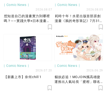
Comic News
Comic News
2026.08.07
2026.08.05
想知道自己的漫畫實力到哪裡
耗時十年！水星出版首部原創
嗎？——實踐大學×日本漫畫塾
漫畫《鴉的奇形筆記》7月31
「漫畫力診斷挑戰」
日出版！以蕈菇生態構築奇幻
世界——一場孤獨與鄉愁的冒
險！
Comic News
Comic News
2026.07.20
2026.06.29
【新書上市】奈何chill 1
貓奴必追！MOJOIN攜高雄捷
運推出人氣站長「蜜柑」聯名
都市療癒漫畫 《貓站長蜜柑兼
職中！》漫畫、彩繪輕軌、實
境遊戲接力登場 邀你今夏共遊
港都