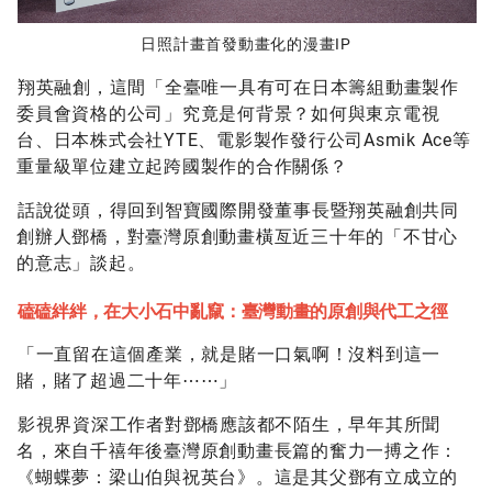
日照計畫首發動畫化的漫畫IP
翔英融創，這間「全臺唯一具有可在日本籌組動畫製作
委員會資格的公司」究竟是何背景？如何與東京電視
台、日本株式会社YTE、電影製作發行公司Asmik Ace等
重量級單位建立起跨國製作的合作關係？
話說從頭，得回到智寶國際開發董事長暨翔英融創共同
創辦人鄧橋，對臺灣原創動畫橫亙近三十年的「不甘心
的意志」談起。
磕磕絆絆，在大小石中亂竄：臺灣動畫的原創與代工之徑
「一直留在這個產業，就是賭一口氣啊！沒料到這一
賭，賭了超過二十年⋯⋯」
影視界資深工作者對鄧橋應該都不陌生，早年其所聞
名，來自千禧年後臺灣原創動畫長篇的奮力一搏之作：
《蝴蝶夢：梁山伯與祝英台》。這是其父鄧有立成立的