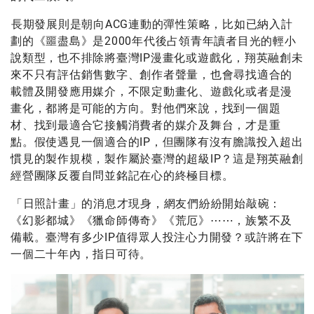
長期發展則是朝向ACG連動的彈性策略，比如已納入計
劃的《噩盡島》是2000年代後占領青年讀者目光的輕小
說類型，也不排除將臺灣IP漫畫化或遊戲化，翔英融創未
來不只有評估銷售數字、創作者聲量，也會尋找適合的
載體及開發應用媒介，不限定動畫化、遊戲化或者是漫
畫化，都將是可能的方向。對他們來說，找到一個題
材、找到最適合它接觸消費者的媒介及舞台，才是重
點。假使遇見一個適合的IP，但團隊有沒有膽識投入超出
慣見的製作規模，製作屬於臺灣的超級IP？這是翔英融創
經營團隊反覆自問並銘記在心的終極目標。
「日照計畫」的消息才現身，網友們紛紛開始敲碗：
《幻影都城》《獵命師傳奇》《荒厄》⋯⋯，族繁不及
備載。臺灣有多少IP值得眾人投注心力開發？或許將在下
一個二十年內，指日可待。