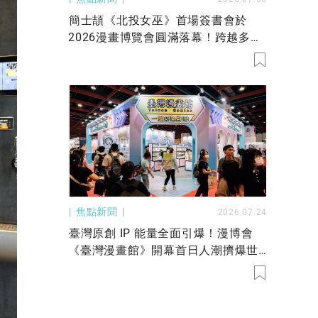
簡士頡《北投女巫》首場簽書會於
2026漫畫博覽會圓滿落幕！跨越多年
的等待，女巫與仙子們共度最魔幻的
一天！
焦點新聞
2026.07.24
臺灣原創 IP 能量全面引爆！漫博會
《臺灣漫畫館》開幕首日人潮擠爆世
貿一館，文化部長李遠親臨到場支持
臺漫！