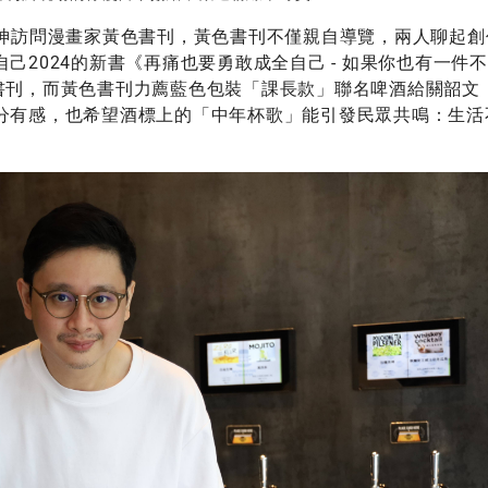
神訪問漫畫家黃色書刊，黃色書刊不僅親自導覽，兩人聊起創
2024的新書《再痛也要勇敢成全自己 - 如果你也有一件
書刊，而黃色書刊力薦藍色包裝「課長款」聯名啤酒給關韶文
分有感，也希望酒標上的「中年杯歌」能引發民眾共鳴：生活