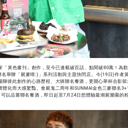
家「黃色書刊」創作，至今已連載破百話、點閱破80萬！為歡
聯名舉辦「屍麥唷:)」系列活動與主題快閃店。今(19日)作者
暢聊彼此創作的心路歷程、大啖聯名餐酒，更開心舉杯合影留
體化而大感驚豔。食屍鬼二周年和SUNMAI金色三麥聯名3+
中勤美）可以品嘗聯名餐酒，即日起至7月24日想體驗最潮屍樂園的