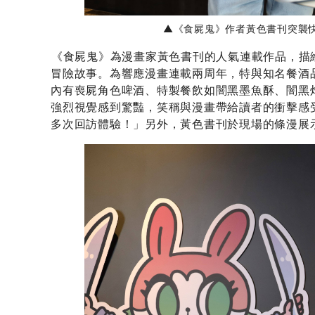
▲《食屍鬼》作者黃色書刊突襲
《食屍鬼》為漫畫家黃色書刊的人氣連載作品，描
冒險故事。為響應漫畫連載兩周年，特與知名餐酒品牌
內有喪屍角色啤酒、特製餐飲如闇黑墨魚酥、闇黑
強烈視覺感到驚豔，笑稱與漫畫帶給讀者的衝擊感
多次回訪體驗！」另外，黃色書刊於現場的條漫展