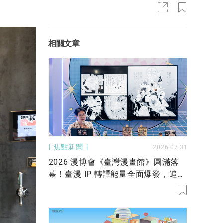
相關文章
焦點新聞
2026.07.31
2026 漫博會《臺灣漫畫館》圓滿落
幕！臺漫 IP 轉譯能量全面爆發，追星
熱潮寫下新篇章！