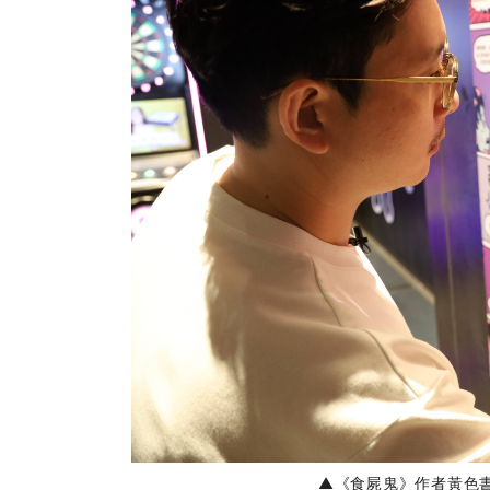
▲
《食屍鬼》作者黃色