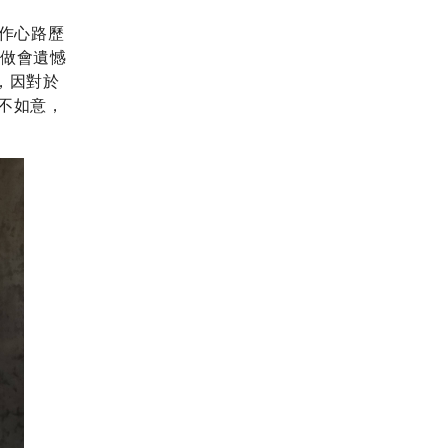
作心路歷
不做會遺憾
，因對於
不如意，