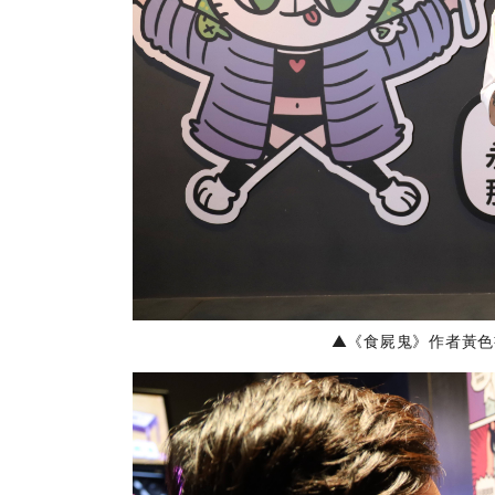
▲
《食屍鬼》作者黃色