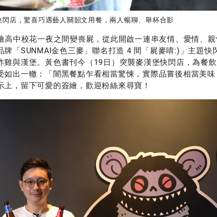
快閃店，驚喜巧遇藝人關韶文用餐，兩人暢聊、舉杯合影
繪高中校花一夜之間變喪屍，從此開啟一連串友情、愛情、親
「SUNMAI金色三麥」聯名打造 4 間「屍麥唷:)」主題快
炸雞與漢堡。黃色書刊今（19日）突襲麥漢堡快閃店，為餐
受如出一轍：「闇黑餐點乍看相當驚悚，實際品嘗後相當美味
示上，留下可愛的簽繪，歡迎粉絲來尋寶！