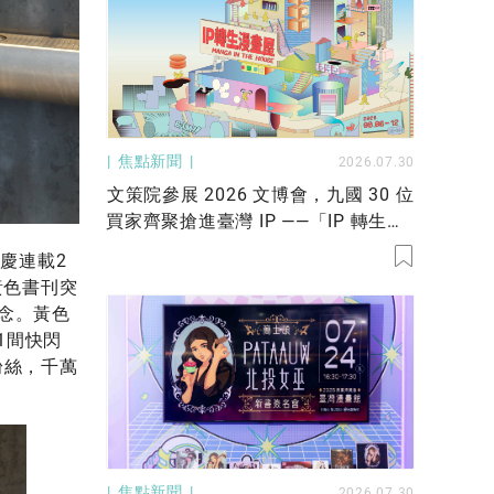
焦點新聞
2026.07.30
文策院參展 2026 文博會，九國 30 位
買家齊聚搶進臺灣 IP ——「IP 轉生漫
畫屋」聚焦跨域授權！
慶連載2
黃色書刊突
念。黃色
1間快閃
粉絲，千萬
焦點新聞
2026.07.30