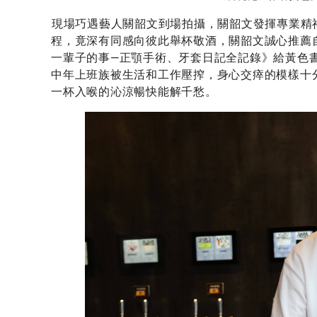
現場巧遇藝人關韶文到場拍攝，關韶文發揮專業精
程，竟深有同感向彼此舉杯敬酒，關韶文誠心推薦自己
一輩子的事—正顎手術、牙套日記全記錄》給黃色
中年上班族被生活和工作壓搾，身心交瘁的模樣十
一杯入喉的沁涼暢快能解千愁。