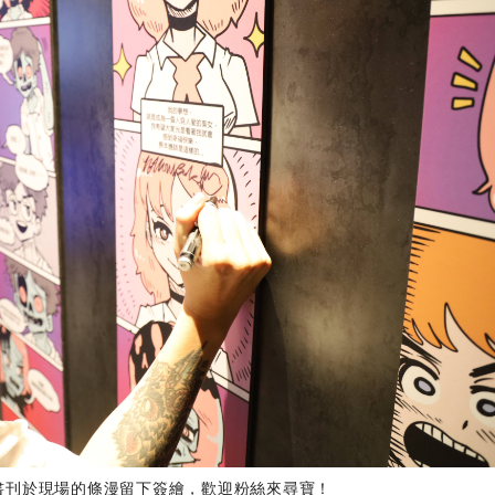
書刊於現場的條漫留下簽繪，歡迎粉絲來尋寶！