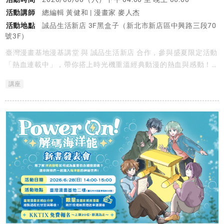
活動講師
總編輯 黃健和 | 漫畫家 麥人杰
活動地點
誠品生活新店 3F黑盒子（新北市新店區中興路三段70
號3F）
臺灣漫畫基地漫基講堂 與 誠品生活新店 合作，參與盛夏限定活動
「熱血連載中」，帶你搭上時光機重溫經典動漫的熱血與感動！
本場講座我們特別邀請到這段臺漫黃金時代的兩位核心見證人：臺
講座
灣首位漫畫編輯黃健和 與 傳奇漫畫家麥人杰。當無數臺漫背後的
重要推手、親歷無數國際漫畫展的黃金編輯，遇上當年在安古蘭現
場擺攤、用畫筆和世界交手的鬼才漫畫家，他們將帶我們穿越時
空，重返那個連空氣都充滿靈感與煙硝味的狂飆年代。