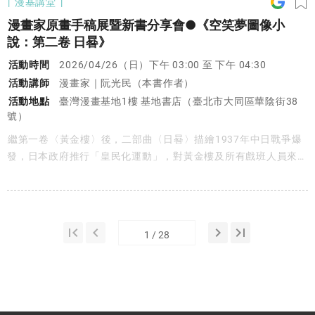
漫基講堂
漫畫家原畫手稿展暨新書分享會●《空笑夢圖像小
說：第二卷 日晷》
活動時間
2026/04/26（日）下午 03:00 至 下午 04:30
活動講師
漫畫家｜阮光民（本書作者）
活動地點
臺灣漫畫基地1樓 基地書店（臺北市大同區華陰街38
號）
繼第一卷〈黃金樓〉後，二部曲〈日晷〉描繪1937年中日戰爭爆
發，日本政府推行「皇民化運動」，對黃金樓及所有戲班人員來
說，從禁鑼鼓、取締演出到被迫轉變成「皇民化戲班」……，一連
串翻天覆地的挑戰宛如巨浪般洶湧襲來。「娛樂，是一群人清醒在
夢境中啊。妳也是來加入夢境的嗎？」由漫畫家阮光民獨挑大樑，
分享他創作背後的思考與取捨，將文學轉譯為圖像，從角色設計、
first_page
keyboard_arrow_left
keyboard_arrow_right
last_page
分鏡節奏，到布袋戲演出與舞台氛圍的視覺呈現，在命運與時局之
間掙扎，他筆下的人物面臨的挑戰如何改寫……。