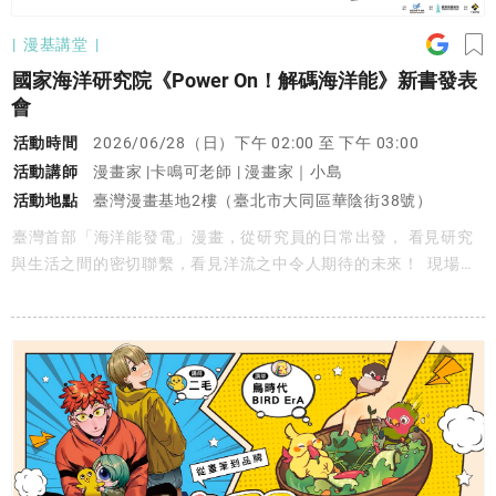
漫基講堂
國家海洋研究院《Power On！解碼海洋能》新書發表
會
活動時間
2026/06/28（日）下午 02:00 至 下午 03:00
活動講師
漫畫家 |卡鳴可老師 | 漫畫家｜小島
活動地點
臺灣漫畫基地2樓（臺北市大同區華陰街38號）
臺灣首部「海洋能發電」漫畫，從研究員的日常出發， 看見研究
與生活之間的密切聯繫，看見洋流之中令人期待的未來！ 現場除
分享《Power On！解碼海洋能》的創作歷程外， 也將由臺灣漫畫
家親自分享繪製過程中的甘苦與幕後故事， 限量漫畫家老師親簽
漫畫將於現場抽獎贈送幸運讀者✨