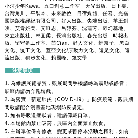
小河少年Kawa、五口創意工作室、天光出版、日下棗、
台灣角川、平裝本、未來數位、目宿媒體、任容、光磊
國際版權經紀有限公司、好人出版、尖端出版、羊王創
映、艾肯娛樂、艾唯恩、呂靜芬、沈蓮芳、奇幻基地、
東立出版社、林宜柔、長鴻出版社、春光出版、時報出
版、留守番工作室、茜Cian、野人文化、蛙奈子、黑白
文化、慢工文化、蓋亞文化/原動力文化、遠足文化、遠
流出版、獨步文化、賴國峰、鏡文學
注意事項
1.
為維護展覽品質，觀展期間手機請轉為震動或靜音；
展區內請勿奔跑嬉戲。
2.
為落實「新冠肺炎（COVID-19）」防疫規範，觀展期
間敬請配合漫畫基地現場防疫規定。
3. 如有呼吸道症狀者，建議佩戴口罩。
4. 本場館內禁止吸菸，展區內全面禁止飲食。
5.
主辦單位保有修改、變更或暫停本活動之權利，如有