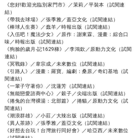
《您好!歡迎光臨別家門市》／茉莉／平裝本（
試閱連
結
）
《帶我去球場》／張季雅／蓋亞文化（
試閱連結
）
《棒球人生賽》／蠢羊／時報出版（
試閱連結
）
《入伍吧！魔法少女》／原作：謝東霖、漫畫：綜合口
味／時報出版（
試閱連結
）
《狗臉的歲月-記1629梯》／李鴻欽／原動力文化（
試閱
連結
）
《冥戰錄》／韋宗成／未來數位（
試閱連結
）
《引路人》／漫畫：羅寶、編劇：桑原／奇幻基地（
試
閱連結
）
《一輩子守著你》／沈蓮芳（
試閱連結
）
《無能戀愛諮商中心》／穀子／尖端出版（
試閱連結
）
《捲兔的台灣裸湯：北部篇》／捲貓／原動力文化（
試
閱連結
）
《潮浪群雄》／小莊／大辣出版（
試閱連結
）
《異人茶跡》／張季雅／蓋亞文化（
試閱連結
）
《好想去台玩！台灣旅行同好會》／哈亞西／未來數位
（
試閱連結
）