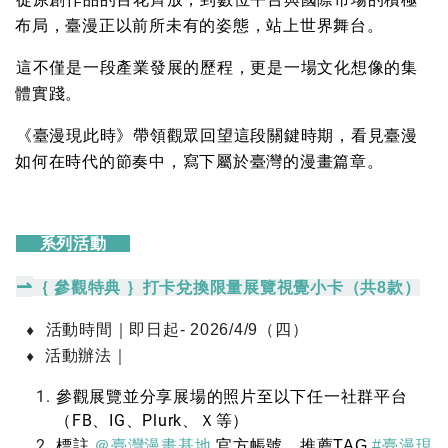
布局，臺漫正以前所未有的姿態，站上世界舞台。
這不僅是一段產業發展的歷程，更是一場文化想像的集
體實踐。
《臺漫現此時》帶領觀眾回望這段關鍵時期，看見臺漫
如何在時代的節奏中，寫下屬於臺灣的漫畫篇章。
系列活動
⇀
｛ 參觀特典 ｝打卡兌換限量展覽視覺小卡（共8款）
⬧
活動時間｜即日起- 2026/4/9（四）
⬧
活動辦法｜
參觀展覽並分享展場的照片至以下任一社群平台
（FB、IG、Plurk、Ｘ等）
標註
＠臺灣漫畫基地
官方帳號，推薦TAG
#臺漫現