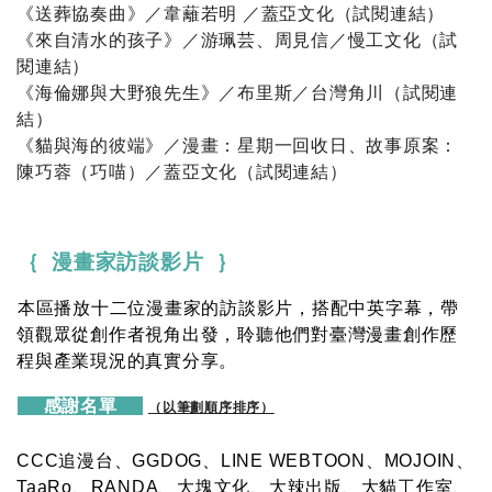
《送葬協奏曲》／韋蘺若明 ／蓋亞文化（
試閱連結
）
《來自清水的孩子》／游珮芸、周見信／慢工文化（
試
閱連結
）
《海倫娜與大野狼先生》／布里斯／台灣角川（
試閱連
結
）
《貓與海的彼端》／漫畫：星期一回收日、故事原案：
陳巧蓉（巧喵）／蓋亞文化（
試閱連結
）
｛ 漫畫家訪談影片 ｝
本區播放十二位漫畫家的訪談影片，搭配中英字幕，帶
領觀眾從創作者視角出發，聆聽他們對臺灣漫畫創作歷
程與產業現況的真實分享。
感謝名單
（以筆劃順序排序）
CCC追漫台、GGDOG、LINE WEBTOON、MOJOIN、
TaaRo、RANDA、大塊文化、大辣出版、大貓工作室、