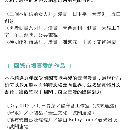
改編，展現IP延伸與創意應用的無限可能。
《三個不結婚的女人》／漫畫：日下棗、音樂劇：五口
創意
《勇者動畫系列》／漫畫：黃色書刊、動畫：大貓工作
室、羊王創映、公共電視
《神明便利商店》／漫畫：謝東霖、手遊：艾肯娛樂
｛ 國際市場喜愛的作品
｝
本區精選近年深受國際市場喜愛的臺灣漫畫，展現作品
如何以多元題材與獨特風格走向世界，並搭配實體外文
書籍，讓觀眾親手翻閱，感受臺漫的國際魅力。
《Day Off》／每日青菜／留守番工作室（
試閱連結
）
《守娘》／小峱峱／蓋亞文化（
試閱連結
）
《摸布想自己賺罐罐》／黑山 Kathy Lam／春光出版
（
試閱連結
）