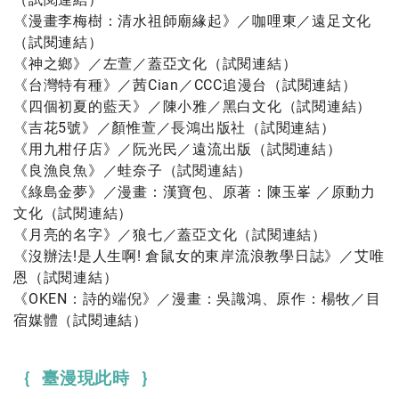
《漫畫李梅樹：清水祖師廟緣起》／咖哩東／遠足文化
（
試閱連結
）
《神之鄉》／左萱／蓋亞文化（
試閱連結
）
《台灣特有種》／茜Cian／CCC追漫台（
試閱連結
）
《四個初夏的藍天》／陳小雅／黑白文化（
試閱連結
）
《吉花5號》／顏惟萱／長鴻出版社（
試閱連結
）
《用九柑仔店》／阮光民／遠流出版（
試閱連結
）
《良漁良魚》／蛙奈子（
試閱連結
）
《綠島金夢》／漫畫：漢寶包、原著：陳玉峯 ／原動力
文化（
試閱連結
）
《月亮的名字》／狼七／蓋亞文化（
試閱連結
）
《沒辦法!是人生啊! 倉鼠女的東岸流浪教學日誌》／艾唯
恩（
試閱連結
）
《OKEN：詩的端倪》／漫畫：吳識鴻、原作：楊牧／目
宿媒體（
試閱連結
）
｛ 臺漫現此時 ｝