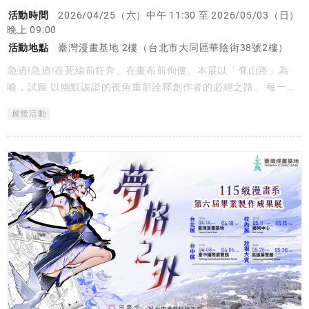
活動時間
2026/04/25（六）中午 11:30 至 2026/05/03（日）
晚上 09:00
活動地點
臺灣漫畫基地 2樓（台北市大同區華陰街38號2樓）
急追!急追!在死線前狂奔、在畫布前佝僂。本展以「脊山路」為
喻，試圖 以幽默詼諧的視角重新詮釋創作者的必經之路。 每一度
彎曲的脊椎，都是在種種挑戰與自我懷疑下，努力凹折出的生存姿
展覽活動
態。路途看似曲折，但我們並未迷途；每一次的碰壁，最終都化作
了向外延展、另闢蹊徑的強大動能。