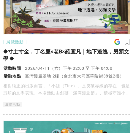
展覽活動
✸寸土寸金．丁名慶×老B×羅宜凡｜地下逃逸，另類文
學 ✸
活動時間
2026/04/11（六）下午 02:00 至 下午 04:00
活動地點
臺灣漫畫基地 2樓（台北市大同區華陰街38號2樓）
相對純正的出版而言，「小誌（Zine）」是突破界線的存在，也是
另類的文學表現。本場活動由創辦「滿滿漫畫節」、積極守護⼩誌
出版的⽼B，與新生代⼩誌創作者羅宜凡，在資深出版編輯丁名慶
展覽活動
的主持下，展開從過去到現在的Zine風景對談。