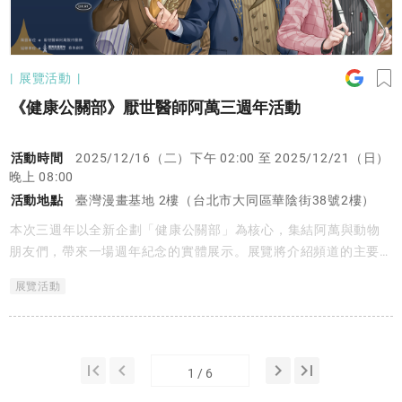
展覽活動
《健康公關部》厭世醫師阿萬三週年活動
活動時間
2025/12/16（二）下午 02:00 至 2025/12/21（日）
晚上 08:00
活動地點
臺灣漫畫基地 2樓（台北市大同區華陰街38號2樓）
本次三週年以全新企劃「健康公關部」為核心，集結阿萬與動物
朋友們，帶來一場週年紀念的實體展示。展覽將介紹頻道的主要角
色，並再次傳達其創作理念，也呈現角色們在不同企劃中的成長與
展覽活動
世界觀延伸。現場設有留言牆、限定視覺與成員立牌，帶領觀眾走
進屬於阿萬頻道的獨特宇宙。
first_page
keyboard_arrow_left
keyboard_arrow_right
last_page