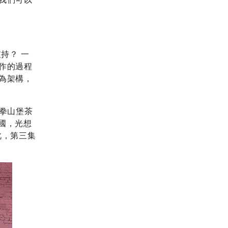
持？ 一
作的過程
為架構，
拳山堡茶
國，光想
此，第三集