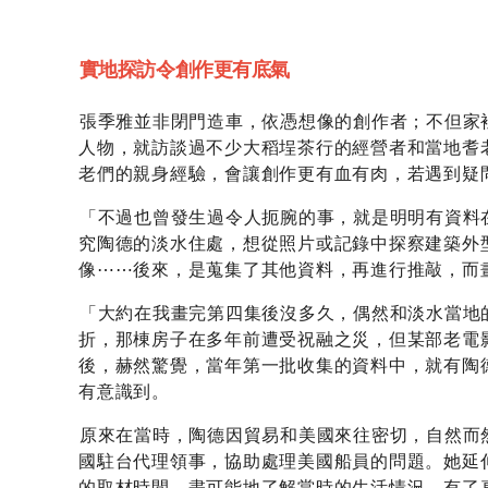
實地探訪令創作更有底氣
張季雅並非閉門造車，依憑想像的創作者；不但家
人物，就訪談過不少大稻埕茶行的經營者和當地耆
老們的親身經驗，會讓創作更有血有肉，若遇到疑
「不過也曾發生過令人扼腕的事，就是明明有資料
究陶德的淡水住處，想從照片或記錄中探察建築外
像⋯⋯後來，是蒐集了其他資料，再進行推敲，而
「大約在我畫完第四集後沒多久，偶然和淡水當地
折，那棟房子在多年前遭受祝融之災，但某部老電
後，赫然驚覺，當年第一批收集的資料中，就有陶
有意識到。
原來在當時，陶德因貿易和美國來往密切，自然而
國駐台代理領事，協助處理美國船員的問題。她延
的取材時間，盡可能地了解當時的生活情況。有了