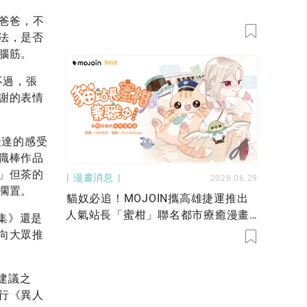
爸爸，不
法，是否
腦筋。
不過，張
謝的表情
表達的感受
職棒作品
」但茶的
漫畫消息
2026.06.29
擱置。
貓奴必追！MOJOIN攜高雄捷運推出
人氣站長「蜜柑」聯名都市療癒漫畫
集》還是
《貓站長蜜柑兼職中！》漫畫、彩繪
向大眾推
輕軌、實境遊戲接力登場 邀你今夏共
遊港都
建議之
行《異人