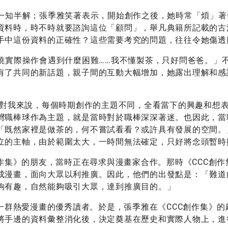
一知半解；張季雅笑著表示，開始創作之後，她時常「煩」著
資料時，時不時就要諮詢這位「顧問」，舉凡典籍所記載的古
手中這份資料的正確性？這些需要考究的問題，往往令她傷透
曉實際操作會遇到什麼困難……我不懂製茶，只好問爸爸。」
有了共同的新話題，親子間的互動大幅增加，她露出理解和感
「對我來說，每個時期創作的主題不同，全看當下的興趣和想
灣職棒球作為主題，就是當時對於職棒深深著迷。也因此，當
「既然家裡是做茶的，何不嘗試看看？或許具有發展的空間。
立的主軸，由於範圍太大，一時間無法確定，只好將念頭暫時
作集》的朋友，當時正在尋求與漫畫家合作。那時《CCC創作
成漫畫，面向大眾以利推廣。因此，他們的出發點是：「難道
夠有趣，自然能夠吸引大眾，達到推廣目的。」
一群熱愛漫畫的優秀讀者。於是，張季雅在《CCC創作集》的
將手邊的資料彙整消化後，決定奠基在歷史和實際人物上，進