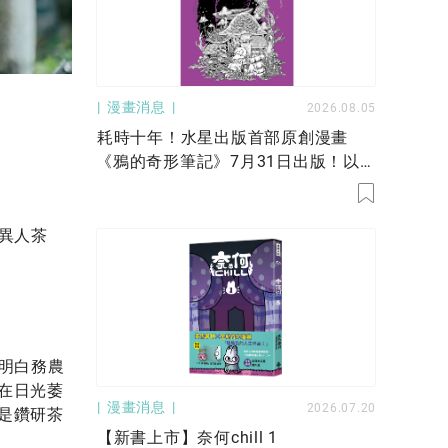
漫畫消息
2026.08.05
耗時十年！水星出版首部原創漫畫
《鴉的奇形筆記》7月31日出版！以
蕈菇生態構築奇幻世界——一場孤獨與
鄉愁的冒險！
異人茶
明白務農
在日光萎
漫畫消息
2026.07.20
是鑽研茶
【新書上市】奈何chill 1