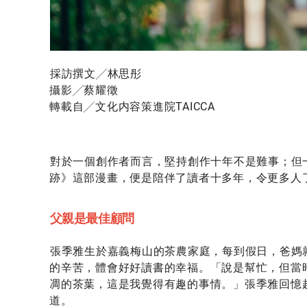
採訪撰文╱林思彤
攝影╱蔡耀徵
轉載自╱
文化内容策進院TAICCA
對於一個創作者而言，堅持創作十年不是難事；但
跡》這部漫畫，便是陪伴了讀者十多年，令更多人
父親是最佳顧問
張季雅生於嘉義梅山的茶農家庭，每到假日，爸媽
的辛苦，體會好好讀書的幸福。「說是幫忙，但當
凋的茶葉，這是我覺得有趣的事情。」張季雅回憶
道。