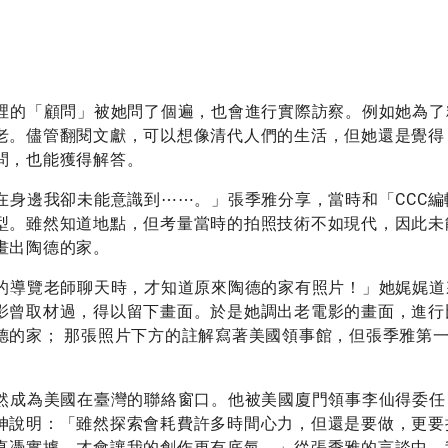
裡的「顧問」被她問了個遍，也會進行實際訪察。例如她為了
老。儘管翻閱文獻，可以想像清代人們的生活，但她還是覺得
問，也能獲得解答。
在身邊我卻未能意識到⋯⋯。」張季雅分享，當時和「CCC編
型。雖然知道地點，但考量當時的拍照技術不如現代，因此未
畫出陶德的家。
的導覽老師聊天時，才知道原來陶德的家有照片！」她娓娓道
影曾取材過，得以留下畫面。於是她調出老電影的畫面，進行
德的家； 那張照片下方的註解寫著美國領事館，但張季雅第
然成為美國在臺灣的聯絡窗口。他被美國廈門領事李仙得委任
伸說明：「雖然探索會耗費許多時間心力，但還是要做，更要
真憑實據，才會讓我的創作更有底氣。」從張季雅的言談中，