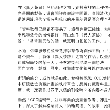
在《異人茶跡》開始創作之前，她對家裡的工作仍
光是問他製茶，還會問許多假設性問題。查閱清代
還適用於現代？當時和現代的產量差異是否合理？
「資料取得已經很不容易了，還得判斷正確性、知
季雅和父母的感情很好，藉由創作《異人茶跡》，
說：「常常聽完他的話，就更明白爸爸的工作。」
不過，張季雅最初並未選擇以茶作為創作主軸 ：
是否契合。」就像《異人茶跡》之前的作品，以臺
連載完畢後的某一天，張季雅突然浮現一個想法：
面向太多，製成、歷史、種類或文化都可以作為獨
所謂的緣分，或許就是如此。她輾轉認識《CCC創
中研院數位典藏計畫的執行單位，想將典藏資料畫
廣，就一定要作成四平八穩的刊物嗎？若內容本身
雖然「CCC編輯部」並非專業的漫畫創作者，卻是
下，深入了解蘇格蘭商人「約翰陶德」的故事；她