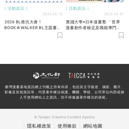
活動資訊
活動資訊
2026.06.10
2026.06.07
2026 BL推坑大會！
實踐大學×日本漫畫塾 「世界
BOOK☆WALKER BL主題書展
漫畫創作者檢定及職能專門
79折起！不平凡的閃亮故事就
班」
在我們身邊，國人原創好書限
時優惠中！
臺灣漫畫基地資訊網上刊載之所有內容，包括其文字敘述、攝影、圖片、
影像及其他資訊等，均受著作權法保護。機關、學校、公司單位內部或個
人可使用網站上之資訊，但不得逾越著作權法的規範。
© Taiwan Creative Content Agency
隱私權政策
使用條款
網站地圖