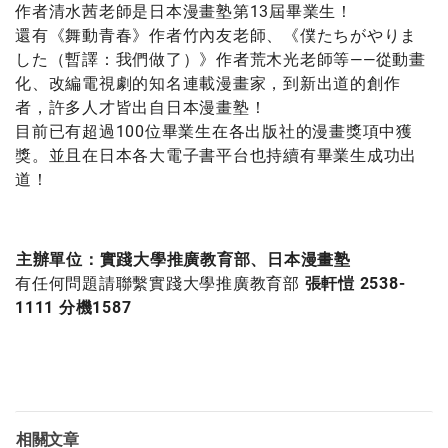
作者清水茜老師是日本漫畫塾第13屆畢業生！
還有《舞動青春》作者竹內友老師、《僕たちがやりま
した（暫譯：我們做了）》作者荒木光老師等——從動畫
化、改編電視劇的知名連載漫畫家，到新出道的創作
者，許多人才皆出自日本漫畫塾！
目前已有超過100位畢業生在各出版社的漫畫獎項中獲
獎。並且在日本各大電子書平台也持續有畢業生成功出
道！
主辦單位：實踐大學推廣教育部、日本漫畫塾
有任何問題請聯繫實踐大學推廣教育部
張軒愷 2538-
1111 分機1587
相關文章