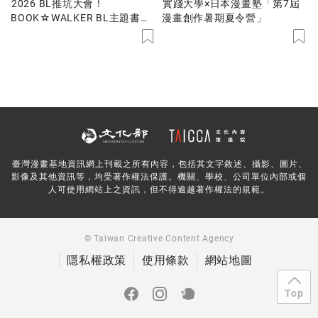
2026 BL推坑大會！
實踐大學×日本漫畫塾「第7屆
BOOK☆WALKER BL主題書展
漫畫創作暑期夏令營」
79折起！不平凡的閃亮故事就
在我們身邊，國人原創好書限
時優惠中！
臺灣漫畫基地資訊網上刊載之所有內容，包括其文字敘述、攝影、圖片、
影像及其他資訊等，均受著作權法保護。機關、學校、公司單位內部或個
人可使用網站上之資訊，但不得逾越著作權法的規範。
© Taiwan Creative Content Agency
隱私權政策
使用條款
網站地圖
Top