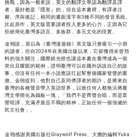
挑戰，因為一般來說，英文的翻譯文學認為翻譯及譯
者，最好都是『隱形』的，但在這本書裡，有譯者注
腳、序與後記，相同的書面漢字有3種不同的發音系統。
比起原作，英文版需要讀者投入更多的心力，正因為它
拒絕簡化臺灣多語言、多族群、多元文化的現實。
金翎說，原以為《臺灣漫遊錄》英文版只會吸引一小群
的讀者，但自2024年在美國出版以來，它卻獲得未曾預
料的強大關注，國際鎂光燈也讓這本書在臺灣成為一個
突出且耀眼的範例，證明臺灣可以在國外訴說自己的故
事，但沒有任何一本小說應該扛起幫整個國家發聲的重
擔。金翎提到，他對自己及同儕譯者的期許，是將來自
臺灣的各種聲音帶入英語世界，以致任何人都無法將臺
灣文學簡化為鐵板一塊，「我們不是齊聲合唱，而是眾
聲喧譁，充滿矛盾且不羈的精神，正如任何一個強健的
民主社會」。
金翎感謝美國出版社Graywolf Press、大膽的編輯Yuka