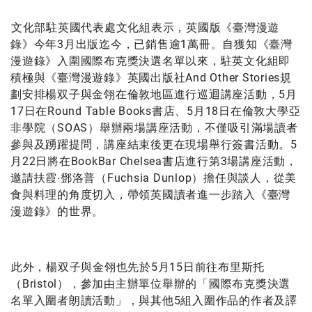
文化部駐英國代表處文化組表示，英國版《臺灣漫遊
錄》今年3月出版迄今，已銷售逾1萬冊。自獲知《臺灣
漫遊錄》入圍國際布克獎決選名單以來，駐英文化組即
積極與《臺灣漫遊錄》英國出版社And Other Stories規
劃安排楊双子與金翎在倫敦地區進行巡迴講座活動，5月
17日在Round Table Books書店、5月18日在倫敦大學亞
非學院（SOAS）舉辦兩場講座活動，不僅吸引滿場讀者
參與及踴躍提問，講座結束後更在現場舉行簽書活動。5
月22日將在BookBar Chelsea書店進行第3場講座活動，
邀請扶霞‧鄧洛普（Fuchsia Dunlop）擔任與談人，從美
食與料理的角度切入，帶領英國讀者進一步踏入《臺灣
漫遊錄》的世界。
此外，楊双子與金翎也先於5月15日前往布里斯托
（Bristol），參加由主辦單位舉辦的「國際布克獎決選
名單入圍者朗讀活動」，與其他5組入圍作品的作者及譯