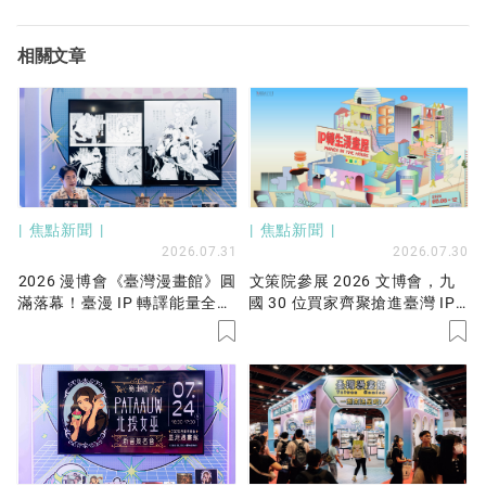
相關文章
焦點新聞
焦點新聞
2026.07.31
2026.07.30
2026 漫博會《臺灣漫畫館》圓
文策院參展 2026 文博會，九
滿落幕！臺漫 IP 轉譯能量全面
國 30 位買家齊聚搶進臺灣 IP
爆發，追星熱潮寫下新篇章！
——「IP 轉生漫畫屋」聚焦跨
域授權！