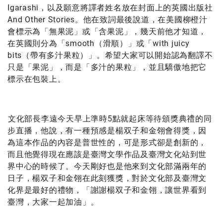
Igarashi，以及願意將譯者姓名放在封面上的英國出版社
And Other Stories。他在致詞最後說道，在美國柳橙汁
會標示為「無果泥」或「含果泥」，幾天前他才知道，
在英國則分為「smooth（滑順）」或「with juicy
bits（帶有多汁果粒）」。希望大家可以開始認為翻譯不
只是「果泥」，而是「多汁的果粒」，並且驕傲地把它
標示在包裝上。
文化部長李遠今天早上準時5點就起床等待頒獎典禮的同
步直播，他說，有一種預感是楊双子和金翎會得獎，因
為這本作品的內容是普世性的，可是形式卻是創新的，
而且他覺得現在應該是臺灣文學作品及臺灣文化站到世
界中心的時候了。今天剛好也是他來到文化部滿兩年的
日子，楊双子和金翎在此刻獲獎，對於文化部及臺灣文
化界是最好的禮物，「謝謝楊双子和金翎，讓世界看到
臺灣，大家一起加油」。