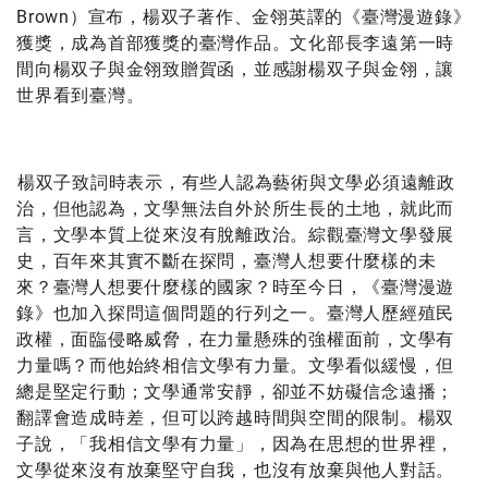
Brown）宣布，楊双子著作、金翎英譯的《臺灣漫遊錄》
獲獎，成為首部獲獎的臺灣作品。文化部長李遠第一時
間向楊双子與金翎致贈賀函，並感謝楊双子與金翎，讓
世界看到臺灣。
楊双子致詞時表示，有些人認為藝術與文學必須遠離政
治，但他認為，文學無法自外於所生長的土地，就此而
言，文學本質上從來沒有脫離政治。綜觀臺灣文學發展
史，百年來其實不斷在探問，臺灣人想要什麼樣的未
來？臺灣人想要什麼樣的國家？時至今日，《臺灣漫遊
錄》也加入探問這個問題的行列之一。臺灣人歷經殖民
政權，面臨侵略威脅，在力量懸殊的強權面前，文學有
力量嗎？而他始終相信文學有力量。文學看似緩慢，但
總是堅定行動；文學通常安靜，卻並不妨礙信念遠播；
翻譯會造成時差，但可以跨越時間與空間的限制。楊双
子說，「我相信文學有力量」，因為在思想的世界裡，
文學從來沒有放棄堅守自我，也沒有放棄與他人對話。