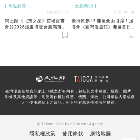
焦點新聞
焦點新聞
2026.07.30
2026.07.24
簡士頡《北投女巫》首場簽書
臺灣原創 IP 能量全面引爆！漫
會於2026漫畫博覽會圓滿落
博會《臺灣漫畫館》開幕首日
幕！跨越多年的等待，女巫與
人潮擠爆世貿一館，文化部長
仙子們共度最魔幻的一天！
李遠親臨到場支持臺漫！
臺灣漫畫基地資訊網上刊載之所有內容，包括其文字敘述、攝影、圖片、
影像及其他資訊等，均受著作權法保護。機關、學校、公司單位內部或個
人可使用網站上之資訊，但不得逾越著作權法的規範。
© Taiwan Creative Content Agency
隱私權政策
使用條款
網站地圖