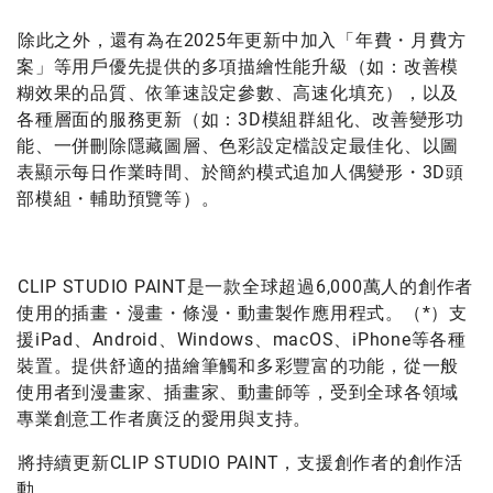
除此之外，還有為在2025年更新中加入「年費・月費方
案」等用戶優先提供的多項描繪性能升級（如：改善模
糊效果的品質、依筆速設定參數、高速化填充），以及
各種層面的服務更新（如：3D模組群組化、改善變形功
能、一併刪除隱藏圖層、色彩設定檔設定最佳化、以圖
表顯示每日作業時間、於簡約模式追加人偶變形・3D頭
部模組・輔助預覽等）。
CLIP STUDIO PAINT是一款全球超過6,000萬人的創作者
使用的插畫・漫畫・條漫・動畫製作應用程式。（*）支
援iPad、Android、Windows、macOS、iPhone等各種
裝置。提供舒適的描繪筆觸和多彩豐富的功能，從一般
使用者到漫畫家、插畫家、動畫師等，受到全球各領域
專業創意工作者廣泛的愛用與支持。
將持續更新CLIP STUDIO PAINT，支援創作者的創作活
動。