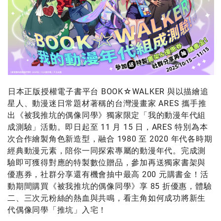
日本正版授權電子書平台 BOOK☆WALKER 與以描繪追
星人、動漫迷日常題材著稱的台灣漫畫家 ARES 攜手推
出《被我推坑的偶像同學》獨家限定「我的動漫年代組
成測驗」活動。即日起至 11 月 15 日，ARES 特別為本
次合作繪製角色新造型，融合 1980 至 2020 年代各時期
經典動漫元素，陪你一同探索專屬的動漫年代。完成測
驗即可獲得對應的特製數位贈品，參加再送獨家書架與
優惠券，社群分享還有機會抽中最高 200 元購書金！活
動期間購買《被我推坑的偶像同學》享 85 折優惠，體驗
二、三次元粉絲的熱血與共鳴，看主角如何成功將新生
代偶像同學「推坑」入宅！