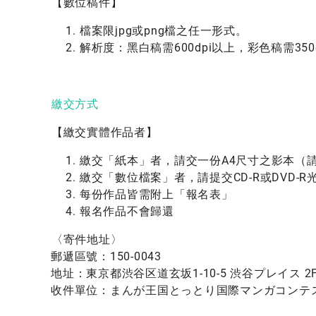
【數位稿件】
檔案限jpg或png檔之任一形式。
解析度：黑白稿需600dpi以上，彩色稿需350
繳交方式
【繳交實體作品
者】
繳交「紙本」
者
，請交一份A4尺寸之影本（
繳交「數位檔案」
者
，請提交CD-R或DVD-R
每份作品皆需附上「報名表」
報名作品不會歸還
〈寄件地址〉
郵遞區號：
150-0043
地址：東京都渋谷区道玄坂1-10-5 渋谷プレイス 2
收件單位：まんが王国とっとり国際マンガコンテスト