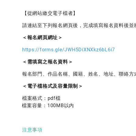
【從網站繳交電子檔者】
請連結至下列報名網頁後
，完成填寫報名資料後並
＜報名網頁網址＞
https://forms.gle/JWH5DiXNXkz6bL6i7
＜需填寫之報名資料＞
報名部門、作品名稱
、
國籍
、
姓名
、
地址
、
聯絡方
＜電子檔格式及容量限制＞
檔案格式：pdf檔
檔案容量：100MB以内
注意事項