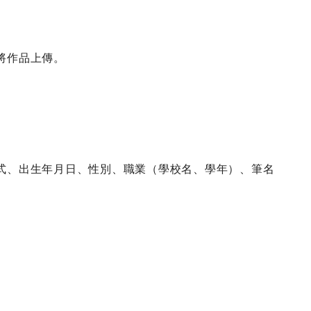
將作品上傳。
式
、
出生年月日
、
性別
、
職業（學校名
、
學年）
、
筆名