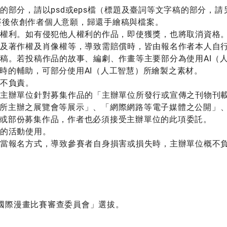
的部分，請以psd或eps檔（標題及臺詞等文字稿的部分，請
賽後依創作者個人意願，歸還手繪稿與檔案。
權利。如有侵犯他人權利的作品，即使獲獎，也將取消資格
及著作權及肖像權等，導致需賠償時，皆由報名作者本人自
稿。若投稿作品的故事、編劇、作畫等主要部分為使用AI（
時的輔助，可部分使用AI（人工智慧）所繪製之素材。
不負責。
主辦單位針對募集作品的「主辦單位所發行或宣傳之刊物刊
所主辦之展覽會等展示」、「網際網路等電子媒體之公開」
或部份募集作品，作者也必須接受主辦單位的此項委託。
的活動使用。
當報名方式，導致參賽者自身損害或損失時，
主辦單位概不
國際漫畫比賽審查委員會」選拔。